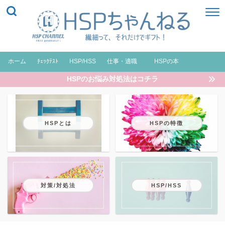
ホーム
ﾁｪｯｸﾃｽﾄ
HSP/HSS
仕事・適職
HSPの本
HSPのお悩み対処法はコチラ
HSPとは
HSPの特徴
対策/対処法
HSP/HSS