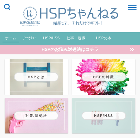
ホーム
ﾁｪｯｸﾃｽﾄ
HSP/HSS
仕事・適職
HSPの本
HSPのお悩み対処法はコチラ
HSPとは
HSPの特徴
対策/対処法
HSP/HSS