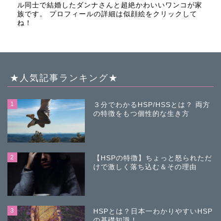
ル同士で結婚したダンナさんと超絶かわいいワンコが家
族です。 プロフィールの詳細は似顔絵をクリックして
ね！
★人気記事ランキング★
1
３分でわかるHSP/HSSとは？ 両方
の特徴をもつ個性的な生き方
2
【HSPの特徴】ちょっと怒られただ
けで激しく落ち込む＆その理由
3
HSPとは？日本一わかりやすいHSP
の基礎知識！